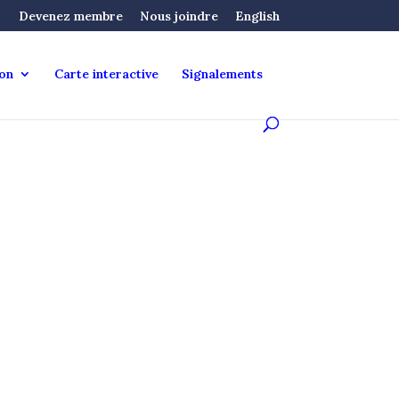
Devenez membre
Nous joindre
English
ion
Carte interactive
Signalements