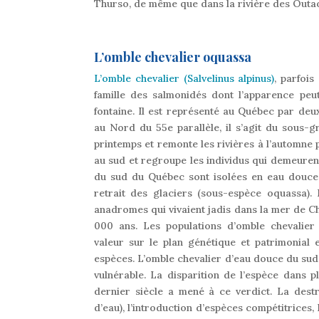
Thurso, de même que dans la rivière des Outao
L’omble chevalier oquassa
L’omble chevalier (Salvelinus alpinus)
, parfoi
famille des salmonidés dont l’apparence peu
fontaine. Il est représenté au Québec par de
au Nord du 55e parallèle, il s’agit du sous
printemps et remonte les rivières à l’automne p
au sud et regroupe les individus qui demeure
du sud du Québec sont isolées en eau douce d
retrait des glaciers (sous-espèce oquassa). 
anadromes qui vivaient jadis dans la mer de Cha
000 ans. Les populations d’omble chevalier
valeur sur le plan génétique et patrimonial 
espèces. L’omble chevalier d’eau douce du sud
vulnérable. La disparition de l’espèce dans 
dernier siècle a mené à ce verdict. La destru
d’eau), l’introduction d’espèces compétitrices, 