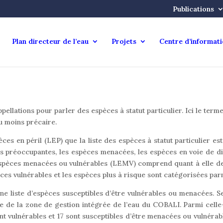
Publications
Plan directeur de l’eau
Projets
Centre d’informat
pellations pour parler des espèces à statut particulier. Ici le term
ou moins précaire.
ces en péril (LEP) que la liste des espèces à statut particulier est 
es préoccupantes, les espèces menacées, les espèces en voie de dis
espèces menacées ou vulnérables (LEMV) comprend quant à elle deux
ces vulnérables et les espèces plus à risque sont catégorisées pa
 une liste d’espèces susceptibles d’être vulnérables ou menacées. S
oire de la zone de gestion intégrée de l’eau du COBALI. Parmi celle
vulnérables et 17 sont susceptibles d’être menacées ou vulnérables