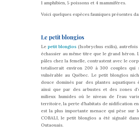
1 amphibien, 5 poissons et 4 mammifères.
Voici quelques espèces fauniques présentes dan
Le petit blongios
Le
petit blongios
(Ixobrychus exilis), autrefois
échassier au même titre que le grand héron. La
pâles chez la femelle, contrastent avec le co
totaliserait environ 200 à 300 couples qui s
vulnérable au Québec. Le petit blongios ni
douce dominés par des plantes aquatiques ém
ainsi que par des arbustes et des zones d’ea
milieux humides où le niveau de l’eau vari
territoire, la perte d’habitats de nidification 
est la plus importante menace qui pèse sur l
COBALI, le petit blongios a été signalé dans
Outaouais.