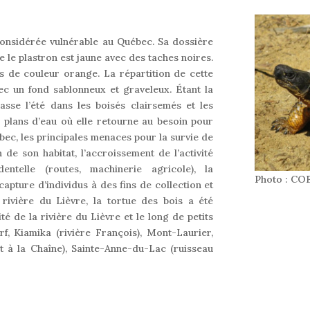
considérée vulnérable au Québec. Sa dossière
ue le plastron est jaune avec des taches noires.
s de couleur orange. La répartition de cette
ec un fond sablonneux et graveleux. Étant la
asse l’été dans les boisés clairsemés et les
 plans d’eau où elle retourne au besoin pour
ec, les principales menaces pour la survie de
 de son habitat, l’accroissement de l’activité
entelle (routes, machinerie agricole), la
Photo : CO
apture d’individus à des fins de collection et
ivière du Lièvre, la tortue des bois a été
é de la rivière du Lièvre et le long de petits
, Kiamika (rivière François), Mont-Laurier,
 à la Chaîne), Sainte-Anne-du-Lac (ruisseau