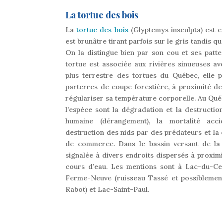
La tortue des bois
La
tortue des bois
(Glyptemys insculpta) est 
est brunâtre tirant parfois sur le gris tandis q
On la distingue bien par son cou et ses patte
tortue est associée aux rivières sinueuses av
plus terrestre des tortues du Québec, elle p
parterres de coupe forestière, à proximité de
régulariser sa température corporelle. Au Québ
l’espèce sont la dégradation et la destruction
humaine (dérangement), la mortalité accid
destruction des nids par des prédateurs et la c
de commerce. Dans le bassin versant de la r
signalée à divers endroits dispersés à proximit
cours d’eau. Les mentions sont à Lac-du-Cerf
Ferme-Neuve (ruisseau Tassé et possiblement
Rabot) et Lac-Saint-Paul.