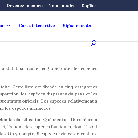
Devenez membre
Nous joindre
English
ion
Carte interactive
Signalements
e à statut particulier englobe toutes les espèces
faite. Cette liste est divisée en cinq catégories
parition, les espèces disparues du pays et les
 statuts officiels. Les espèces relativement à
rmi les espèces menacées.
elon la classification Québécoise, 46 espèces à
-ci, 25 sont des espèces fauniques, dont 2 sont
. On y compte, 9 espèces aviaires, 6 reptiles,