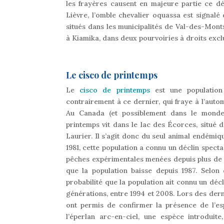
les frayères causent en majeure partie ce déc
Lièvre, l’omble chevalier oquassa est signalé 
situés dans les municipalités de Val-des-Mont
à Kiamika, dans deux pourvoiries à droits exclu
Le cisco de printemps
Le
cisco de printemps
est une population
contrairement à ce dernier, qui fraye à l’auto
Au Canada (et possiblement dans le monde)
printemps vit dans le lac des Écorces, situé
Laurier. Il s’agit donc du seul animal endémiq
1981, cette population a connu un déclin spect
pêches expérimentales menées depuis plus de 2
que la population baisse depuis 1987. Selon 
probabilité que la population ait connu un déc
générations, entre 1994 et 2008. Lors des der
ont permis de confirmer la présence de l’es
l’éperlan arc-en-ciel, une espèce introduit