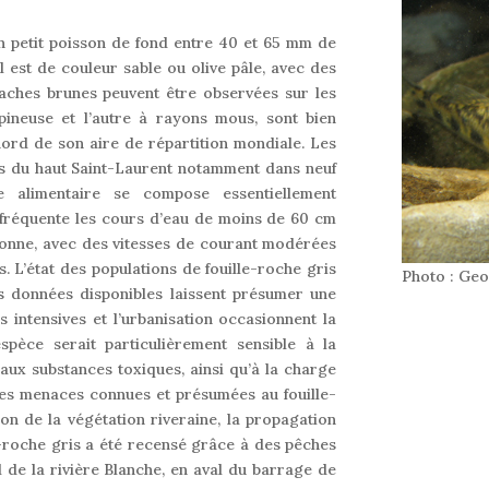
un petit poisson de fond entre 40 et 65 mm de
Il est de couleur sable ou olive pâle, avec des
aches brunes peuvent être observées sur les
pineuse et l’autre à rayons mous, sont bien
nord de son aire de répartition mondiale. Les
res du haut Saint-Laurent notamment dans neuf
e alimentaire se compose essentiellement
Il fréquente les cours d’eau de moins de 60 cm
 bonne, avec des vitesses de courant modérées
. L’état des populations de fouille-roche gris
Photo : Ge
s données disponibles laissent présumer une
es intensives et l’urbanisation occasionnent la
spèce serait particulièrement sensible à la
 aux substances toxiques, ainsi qu’à la charge
tres menaces connues et présumées au fouille-
on de la végétation riveraine, la propagation
e-roche gris a été recensé grâce à des pêches
 de la rivière Blanche, en aval du barrage de