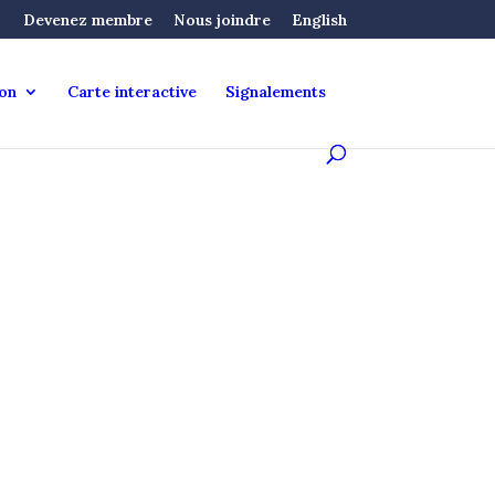
Devenez membre
Nous joindre
English
ion
Carte interactive
Signalements