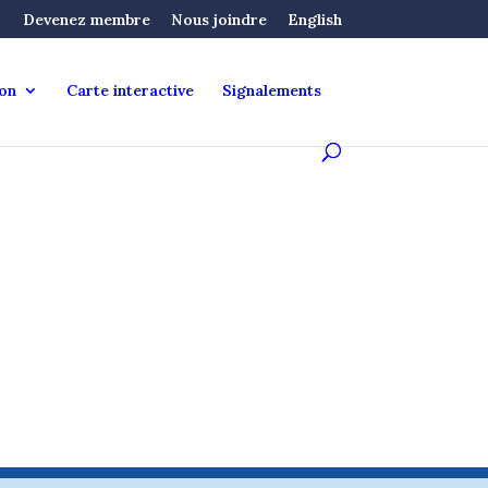
Devenez membre
Nous joindre
English
ion
Carte interactive
Signalements