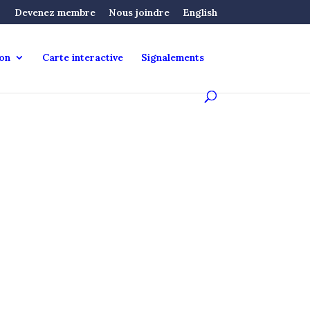
Devenez membre
Nous joindre
English
ion
Carte interactive
Signalements