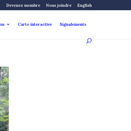
Devenez membre
Nous joindre
English
ion
Carte interactive
Signalements