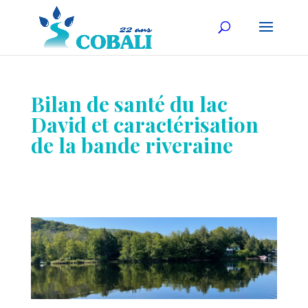
Bilan de santé du lac
David et caractérisation
de la bande riveraine