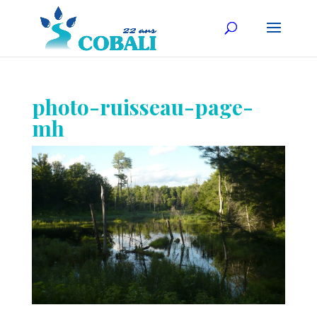
photo-ruisseau-page-
mh