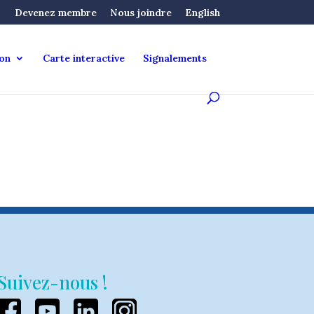
Devenez membre
Nous joindre
English
ion
Carte interactive
Signalements
Suivez-nous !