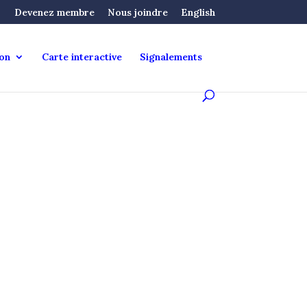
Devenez membre
Nous joindre
English
ion
Carte interactive
Signalements