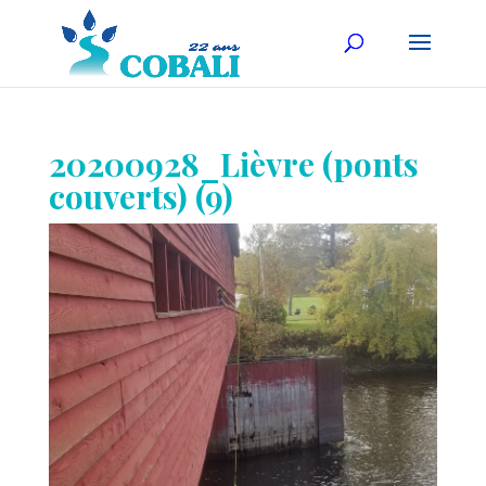
20200928_Lièvre (ponts
couverts) (9)