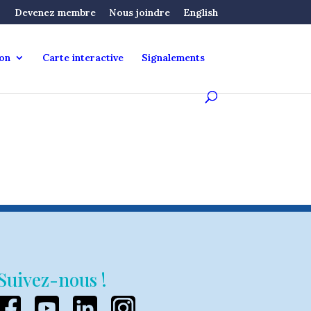
Devenez membre
Nous joindre
English
ion
Carte interactive
Signalements
Suivez-nous !