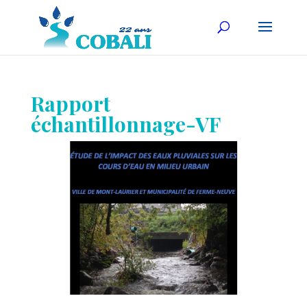
Rapport
échantillonnage-VF