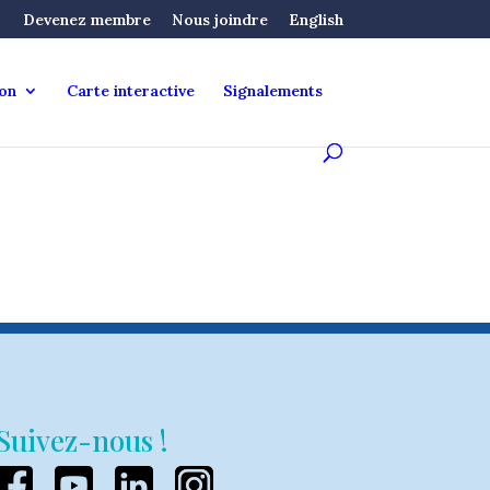
Devenez membre
Nous joindre
English
ion
Carte interactive
Signalements
Suivez-nous !