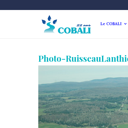
Le COBALI
Photo-RuisseauLanthi