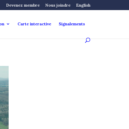
Devenez membre
Nous joindre
English
ion
Carte interactive
Signalements