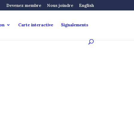
Devenez membre
Nous joindre
English
ion
Carte interactive
Signalements