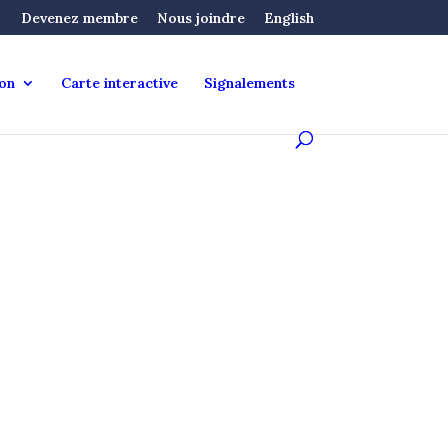
Devenez membre
Nous joindre
English
ion
Carte interactive
Signalements